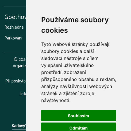
Goethova vyhlídka
Používáme soubory
Rozhledna
Stezka strašidel
Grilování a opékání
Kavárna
cookies
Parkování
Otevírací doba
Tyto webové stránky používají
soubory cookies a další
©
2026
Lázeňské lesy a parky Karlovy Vary, příspěvková
sledovací nástroje s cílem
organizace.
Zřizovatelem je statutární město Karlovy Vary.
vylepšení uživatelského
prostředí, zobrazení
přizpůsobeného obsahu a reklam,
Při poskytování služeb nám pomáhají soubory cookie. Používáním
webu vyjadřujete souhlas.
analýzy návštěvnosti webových
Informace o zpracovávání osobních údajů
(GDPR)
stránek a zjištění zdroje
návštěvnosti.
Souhlasím
Odmítám