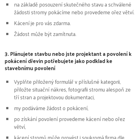
na základě posouzení skutečného stavu a schválené
žádosti stromy pokácíme nebo provedeme ořez větví.
Kácení je pro vás zdarma.
Žádost může být zamítnuta.
3. Plánujete stavbu nebo jste projektant a povolení k
pokácení dřevin potřebujete jako podklad ke
stavebnímu povolení
Vyplňte přiložený formulář v příslušné kategorii,
přiložte situační nákres, fotografii stromu alespoň ze
tří stran a projektovou dokumentaci,
my podáváme žádost o pokácení,
po získání povolení provedeme kácení nebo ořez
větví,
kácení stromů může provést i soukromá firma dle