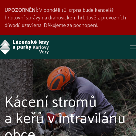
UPOZORNĚNÍ
: V pondělí 10. srpna bude kancelář
hřbitovní správy na drahovickém hřbitově z provozních
důvodů uzavřena. Děkujeme za pochopení.
Kácení stromů
a keřů v intravilánu
obce