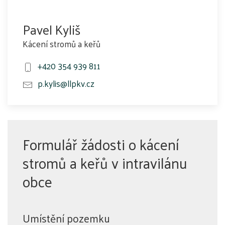
Pavel Kyliš
Kácení stromů a keřů
+420 354 939 811
p.kylis@llpkv.cz
Formulář žádosti o kácení
stromů a keřů v intravilánu
obce
Umístění pozemku