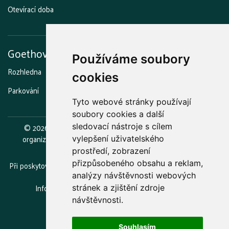
Otevírací doba
Goethova vyhlídka
Používáme soubory
Rozhledna
Stezka strašidel
Grilování a opékání
Kavárna
cookies
Parkování
Otevírací doba
Tyto webové stránky používají
soubory cookies a další
©
2026
Lázeňské lesy a parky Karlovy Vary, příspěvková
sledovací nástroje s cílem
organizace.
Zřizovatelem je statutární město Karlovy Vary.
vylepšení uživatelského
prostředí, zobrazení
přizpůsobeného obsahu a reklam,
Při poskytování služeb nám pomáhají soubory cookie. Používáním
webu vyjadřujete souhlas.
analýzy návštěvnosti webových
Informace o zpracovávání osobních údajů
(GDPR)
stránek a zjištění zdroje
návštěvnosti.
Souhlasím