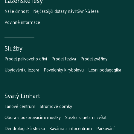
Lázeňské lesy
Naše činnost
Nejčastější dotazy návštěvníků lesa
Povinné informace
Služby
Prodej palivového dříví
Prodej řeziva
Prodej zvěřiny
Ubytování u jezera
Povolenky k rybolovu
Lesní pedagogika
Svatý Linhart
Lanové centrum
Stromové domky
Obora s pozorovacími můstky
Stezka siluetami zvířat
Dendrologická stezka
Kavárna a infocentrum
Parkování