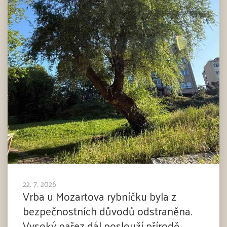
22. 7. 2026
Vrba u Mozartova rybníčku byla z
bezpečnostních důvodů odstraněna.
Vysoký pařez dál poslouží přírodě,