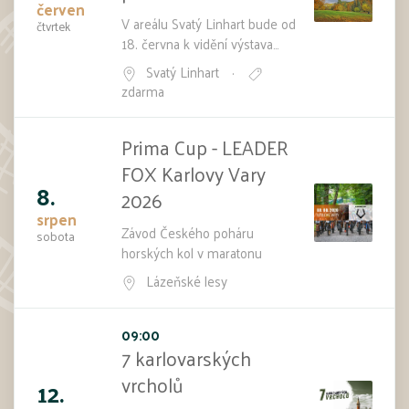
červen
V areálu Svatý Linhart bude od
čtvrtek
18. června k vidění výstava
fotografií Stanislava Wiesera
Svatý Linhart
·
Zajímavé stromy v lázeňských
zdarma
parcích. Navazuje na loňskou
výstavu věnovanou stromům v
Prima Cup - LEADER
lázeňských lesích. Vernisáž
výstavy proběhne ve čtvrtek
FOX Karlovy Vary
18. června od 16 hodin.
8.
2026
srpen
Závod Českého poháru
sobota
horských kol v maratonu
Lázeňské lesy
09:00
7 karlovarských
vrcholů
12.