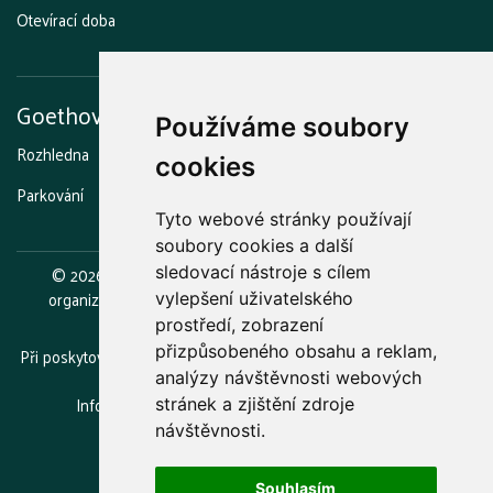
Otevírací doba
Goethova vyhlídka
Používáme soubory
Rozhledna
Stezka strašidel
Grilování a opékání
Kavárna
cookies
Parkování
Otevírací doba
Tyto webové stránky používají
soubory cookies a další
©
2026
Lázeňské lesy a parky Karlovy Vary, příspěvková
sledovací nástroje s cílem
organizace.
Zřizovatelem je statutární město Karlovy Vary.
vylepšení uživatelského
prostředí, zobrazení
přizpůsobeného obsahu a reklam,
Při poskytování služeb nám pomáhají soubory cookie. Používáním
webu vyjadřujete souhlas.
analýzy návštěvnosti webových
Informace o zpracovávání osobních údajů
(GDPR)
stránek a zjištění zdroje
návštěvnosti.
Souhlasím