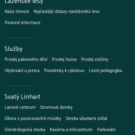
Lázeňské lesy
Naše činnost
Nejčastější dotazy návštěvníků lesa
Povinné informace
Služby
Prodej palivového dříví
Prodej řeziva
Prodej zvěřiny
Ubytování u jezera
Povolenky k rybolovu
Lesní pedagogika
Svatý Linhart
Lanové centrum
Stromové domky
Obora s pozorovacími můstky
Stezka siluetami zvířat
Dendrologická stezka
Kavárna a infocentrum
Parkování