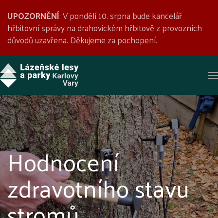
UPOZORNĚNÍ
: V pondělí 10. srpna bude kancelář
hřbitovní správy na drahovickém hřbitově z provozních
důvodů uzavřena. Děkujeme za pochopení.
Hodnocení
zdravotního stavu
stromů