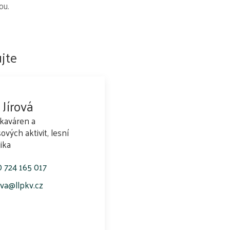
ou.
jte
 Jírová
kaváren a
ových aktivit, lesní
ika
 724 165 017
rova@llpkv.cz