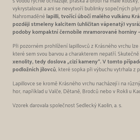
s vodou rychle ochlazuje, praská a drobí na malé kousky
vykrystalovat a ani se nevytvoří bublinky sopečných plynů
Nahromaděné
lapilli, tvořící úbočí malého vulkánu Kr
později stmeleny kalcitem (uhličitan vápenatý) vysr
podoby kompaktní černobíle mramorované horniny – 
Při pozorném prohlížení lapillovců z Krásného vrchu lze
které sem svou barvou a charakterem nepatří. Skutečně je 
xenolity, tedy doslova „cizí kameny“. V tomto případ
podložních jílovců
, které sopka při výbuchu vytrhala z p
Lapillovce se kromě Krásného vrchu nacházejí i na rů
hor, například u Valče, Dětaně, Brodců nebo v Rokli u Ka
Vzorek darovala společnost Sedlecký Kaolin, a. s.