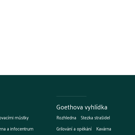
Goethova vyhlídka
ovacími můstky
Rozhledna
Stezka strašidel
rna a infocentrum
Grilování a opékání
Kavárna