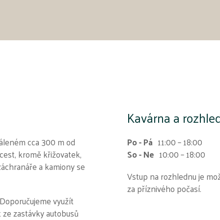
Kavárna a rozhle
zdáleném cca 300 m od
Po - Pá
11:00 – 18:00
est, kromě křižovatek,
So - Ne
10:00 – 18:00
záchranáře a kamiony se
Vstup na rozhlednu je mo
za příznivého počasí.
. Doporučujeme využít
ít ze zastávky autobusů