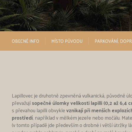
OBECNÉ INFO
MÍSTO PŮVODU
PARKOVÁNÍ, DOP
Lapillovec je druhotně zpevněná vulkanická, původně úl
převažují
sopečné úlomky velikosti lapilli (0,2 až 6,4 
s převahou lapilli obvykle
vznikají při menších explozí
prostředí
, například v mělkém jezeře nebo močálu. Mater
(v tomto případě jde především o drobné i větší útržky lá