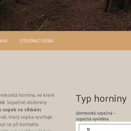
RAVA
OTEVÍRACÍ DOBA
Typ horniny
omkovitá hornina, ve které
cm)
. Sopečné uloženiny
ch sopek ve vlhkém
úlomkovitá sopečná –
iál, který sopka vyvrhuje
sopečná vyvřelina
vy) se při kontaktu