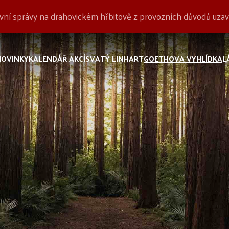
tovní správy na drahovickém hřbitově z provozních důvodů uz
NOVINKY
KALENDÁŘ AKCÍ
SVATÝ LINHART
GOETHOVA VYHLÍDKA
L