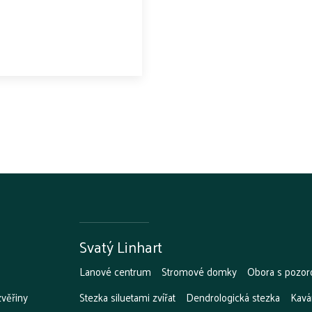
Svatý Linhart
Lanové centrum
Stromové domky
Obora s pozor
zvěřiny
Stezka siluetami zvířat
Dendrologická stezka
Kavá