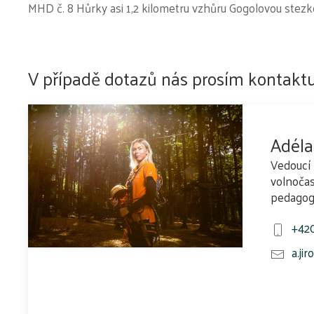
MHD č. 8 Hůrky asi 1,2 kilometru vzhůru Gogolovou stezk
V případě dotazů nás prosím kontaktu
Adéla
Vedoucí 
volnočas
pedagog
+420
a.ji