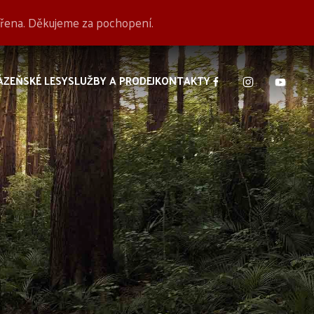
avřena. Děkujeme za pochopení.
ÁZEŇSKÉ LESY
SLUŽBY A PRODEJ
KONTAKTY