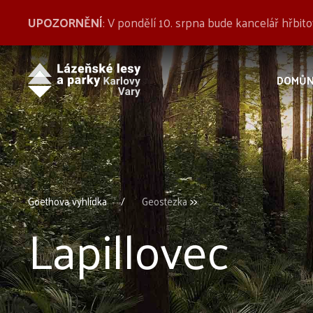
UPOZORNĚNÍ
: V pondělí 10. srpna bude kancelář hřbi
DOMŮ
>>
Goethova vyhlídka
Geostezka
Lapillovec