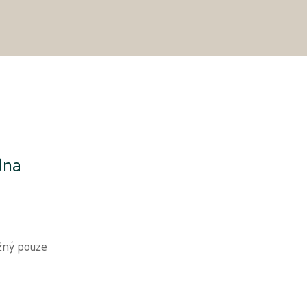
dna
žný pouze