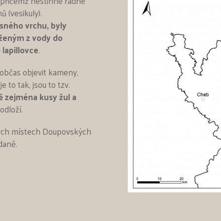
, přičemž nestihne řádně
 (vesikuly).
ásného vrchu, byly
áženým z vody do
lapillovce
.
 občas objevit kameny,
to tak, jsou to tzv.
ě zejména kusy žul a
odloží.
zných místech Doupovských
daně.