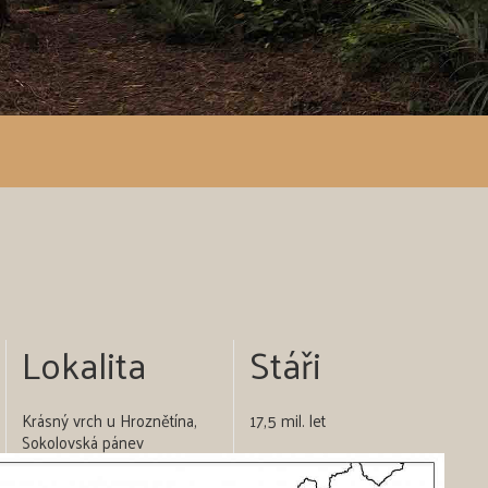
Lokalita
Stáři
Krásný vrch u Hroznětína,
17,5 mil. let
Sokolovská pánev