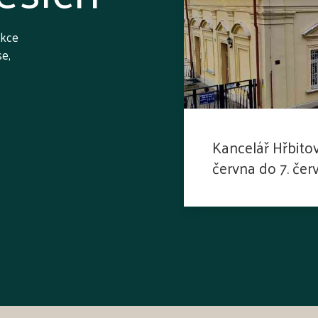
akce
se,
Kancelář Hřbitov
června do 7. če