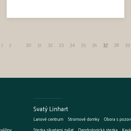
1
2
...
30
31
32
33
34
35
36
37
38
39
Svatý Linhart
Lanové centrum
Stromové domky
Obora s pozor
zvěřiny
Stezka siluetami zvířat
Dendrologická stezka
Kavá