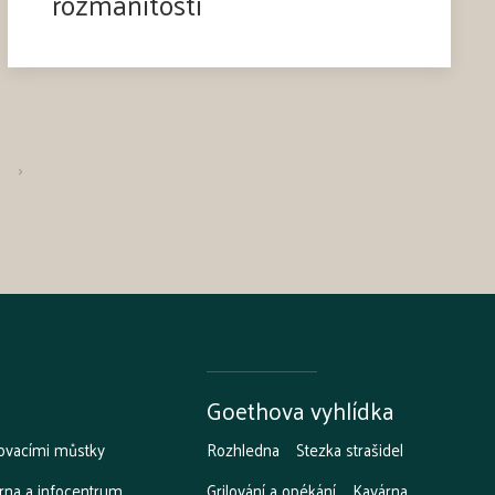
rozmanitosti
›
Goethova vyhlídka
ovacími můstky
Rozhledna
Stezka strašidel
rna a infocentrum
Grilování a opékání
Kavárna