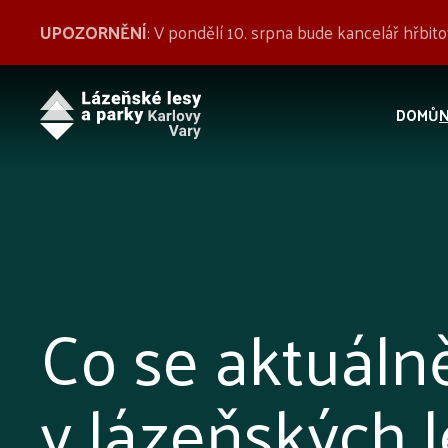
UPOZORNĚNÍ
: V pondělí 10. srpna bude kancelář hřbi
DOMŮ
Co se aktuáln
v lázeňských l