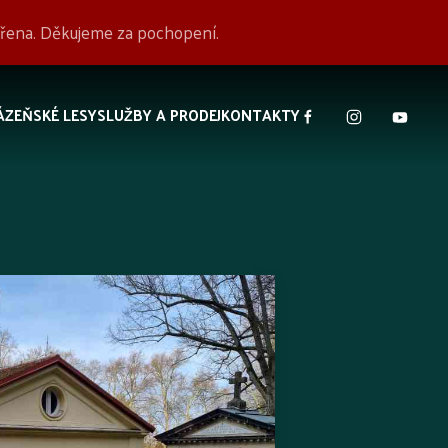
avřena. Děkujeme za pochopení.
ÁZEŇSKÉ LESY
SLUŽBY A PRODEJ
KONTAKTY