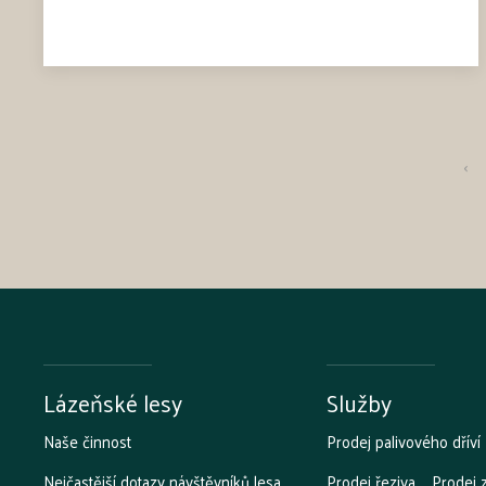
‹
Lázeňské lesy
Služby
Naše činnost
Prodej palivového dříví
Nejčastější dotazy návštěvníků lesa
Prodej řeziva
Prodej 