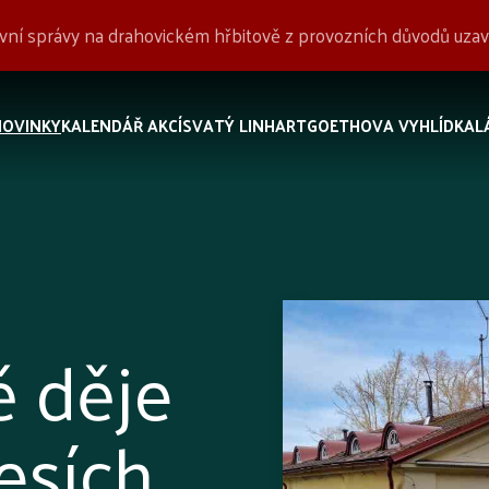
tovní správy na drahovickém hřbitově z provozních důvodů uz
NOVINKY
KALENDÁŘ AKCÍ
SVATÝ LINHART
GOETHOVA VYHLÍDKA
L
ě děje
esích