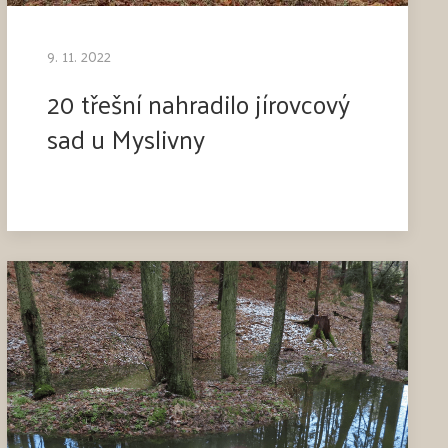
9. 11. 2022
20 třešní nahradilo jírovcový
sad u Myslivny