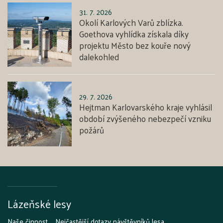
31. 7. 2026
Okolí Karlových Varů zblízka.
Goethova vyhlídka získala díky
projektu Město bez kouře nový
dalekohled
29. 7. 2026
Hejtman Karlovarského kraje vyhlásil
období zvýšeného nebezpečí vzniku
požárů
Lázeňské lesy
Naše činnost
Nejčastější dotazy návštěvníků lesa