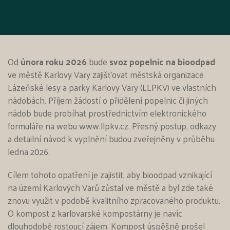
Od
února roku 2026
bude
svoz popelnic na bioodpad
ve městě Karlovy Vary zajišťovat městská organizace
Lázeňské lesy a parky Karlovy Vary (LLPKV) ve vlastních
nádobách. Příjem žádostí o přidělení popelnic či jiných
nádob bude probíhat prostřednictvím elektronického
formuláře na webu www.llpkv.cz. Přesný postup, odkazy
a detailní návod k vyplnění budou zveřejněny v průběhu
ledna 2026.
Cílem tohoto opatření je zajistit, aby bioodpad vznikající
na území Karlových Varů zůstal ve městě a byl zde také
znovu využit v podobě kvalitního zpracovaného produktu.
O kompost z karlovarské kompostárny je navíc
dlouhodobě rostoucí zájem. Kompost úspěšně prošel