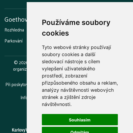
Goethova vyhlídka
Používáme soubory
Rozhledna
Stezka strašidel
Grilování a opékání
Kavárna
cookies
Parkování
Otevírací doba
Tyto webové stránky používají
soubory cookies a další
©
2026
Lázeňské lesy a parky Karlovy Vary, příspěvková
sledovací nástroje s cílem
organizace.
Zřizovatelem je statutární město Karlovy Vary.
vylepšení uživatelského
prostředí, zobrazení
přizpůsobeného obsahu a reklam,
Při poskytování služeb nám pomáhají soubory cookie. Používáním
webu vyjadřujete souhlas.
analýzy návštěvnosti webových
Informace o zpracovávání osobních údajů
(GDPR)
stránek a zjištění zdroje
návštěvnosti.
Souhlasím
Odmítám