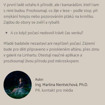
V první řadě vztahu k přírodě, ale i kamarádům, kteří tam
s nimi budou. Prozkoumají, co žije v lese – podle stop, při
smýkání hmyzu nebo pozorováním ptáků na krmítku.
Zajdou do obory se zvěří a rybařit.
A co když počasí nedovolí trávit čas venku?
Mladé badatele nezastaví ani nepřízeň počasí. Zázemí
bude pro děti připraveno v proskleném altánu, přes zimu
v galerii na Linhartu. Otestují naučné aplikace a
prozkoumají živou přírodu pod mikroskopem.
Autor:
Ing. Martina Nentvichová, Ph.D.
PR, kontakt pro média