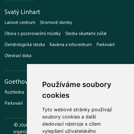
Svatý Linhart
Lanové centrum
Stromové domky
Obora s pozorovacími můstky
Stezka siluetami zvířat
Dendrologická stezka
Kavárna a infocentrum
Parkování
Otevírací doba
Goethova vyhlídka
Používáme soubory
Rozhledna
Stezka strašidel
Grilování a opékání
Kavárna
cookies
Parkování
Otevírací doba
Tyto webové stránky používají
soubory cookies a další
©
2026
Lázeňské lesy a parky Karlovy Vary, příspěvková
sledovací nástroje s cílem
organizace.
Zřizovatelem je statutární město Karlovy Vary.
vylepšení uživatelského