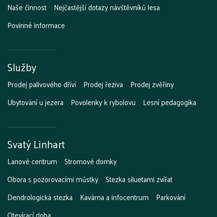
Naše činnost
Nejčastější dotazy návštěvníků lesa
Povinné informace
Služby
Prodej palivového dříví
Prodej řeziva
Prodej zvěřiny
Ubytování u jezera
Povolenky k rybolovu
Lesní pedagogika
Svatý Linhart
Lanové centrum
Stromové domky
Obora s pozorovacími můstky
Stezka siluetami zvířat
Dendrologická stezka
Kavárna a infocentrum
Parkování
Otevírací doba