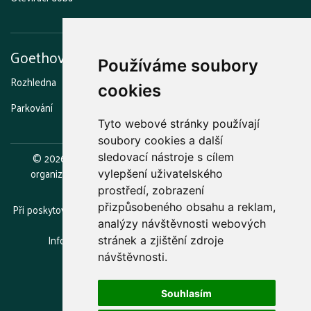
Goethova vyhlídka
Používáme soubory
Rozhledna
Stezka strašidel
Grilování a opékání
Kavárna
cookies
Parkování
Otevírací doba
Tyto webové stránky používají
soubory cookies a další
©
2026
Lázeňské lesy a parky Karlovy Vary, příspěvková
sledovací nástroje s cílem
organizace.
Zřizovatelem je statutární město Karlovy Vary.
vylepšení uživatelského
prostředí, zobrazení
přizpůsobeného obsahu a reklam,
Při poskytování služeb nám pomáhají soubory cookie. Používáním
webu vyjadřujete souhlas.
analýzy návštěvnosti webových
Informace o zpracovávání osobních údajů
(GDPR)
stránek a zjištění zdroje
návštěvnosti.
Souhlasím