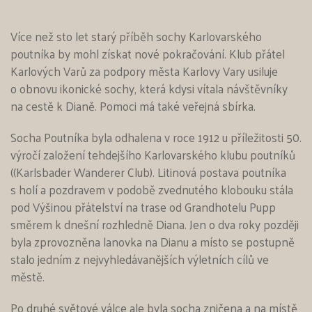
Více než sto let starý příběh sochy Karlovarského
poutníka by mohl získat nové pokračování. Klub přátel
Karlových Varů za podpory města Karlovy Vary usiluje
o obnovu ikonické sochy, která kdysi vítala návštěvníky
na cestě k Dianě. Pomoci má také veřejná sbírka.
Socha Poutníka byla odhalena v roce 1912 u příležitosti 50.
výročí založení tehdejšího Karlovarského klubu poutníků
((Karlsbader Wanderer Club). Litinová postava poutníka
s holí a pozdravem v podobě zvednutého klobouku stála
pod Výšinou přátelství na trase od Grandhotelu Pupp
směrem k dnešní rozhledně Diana. Jen o dva roky později
byla zprovozněna lanovka na Dianu a místo se postupně
stalo jedním z nejvyhledávanějších výletních cílů ve
městě.
Po druhé světové válce ale byla socha zničena a na místě