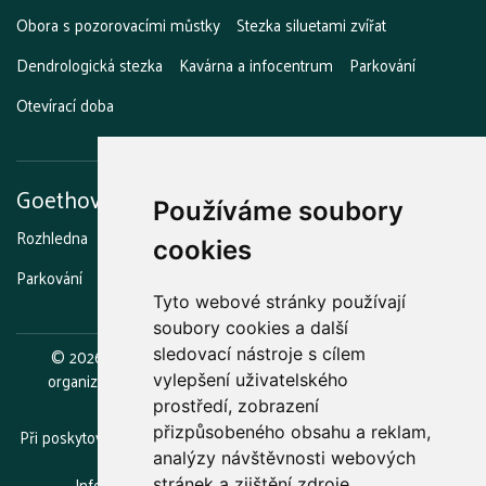
Obora s pozorovacími můstky
Stezka siluetami zvířat
Dendrologická stezka
Kavárna a infocentrum
Parkování
Otevírací doba
Goethova vyhlídka
Používáme soubory
Rozhledna
Stezka strašidel
Grilování a opékání
Kavárna
cookies
Parkování
Otevírací doba
Tyto webové stránky používají
soubory cookies a další
©
2026
Lázeňské lesy a parky Karlovy Vary, příspěvková
sledovací nástroje s cílem
organizace.
Zřizovatelem je statutární město Karlovy Vary.
vylepšení uživatelského
prostředí, zobrazení
přizpůsobeného obsahu a reklam,
Při poskytování služeb nám pomáhají soubory cookie. Používáním
webu vyjadřujete souhlas.
analýzy návštěvnosti webových
Informace o zpracovávání osobních údajů
(GDPR)
stránek a zjištění zdroje