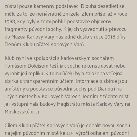
zůstal pouze kamenný podstavec. Dlouhá desetiletí se
mělo za to, že nenávratně zmizela. Zlom přišel až v roce
1988, kdy byly v zemi poblíž podstavce objeveny
fragmenty původní sochy. K jejich vyzvednutí a převozu
do Muzea Karlovy Vary následně došlo v roce 2018 díky
členům Klubu přátel Karlových Varů.
Klub nyní ve spolupráci s karlovarským sochařem
Tomášem Dolejšem řeší, jak sochu rekonstruovat nebo
vyrobit její repliku. K tomu účelu byla založena veřejná
sbírka s transparentním účtem. Informace o sbírce jsou
umístěny u podstavce původní sochy pod Dianou i na
jiných místech v Karlových Varech. Jedním z těchto míst
je i vstupní hala budovy Magistrátu města Karlovy Vary na
Moskevské ulici.
Cílem Klubu přátel Karlových Varů je odhalit novou sochu
na jejím původním místě ke 115. výročí odhalení původní