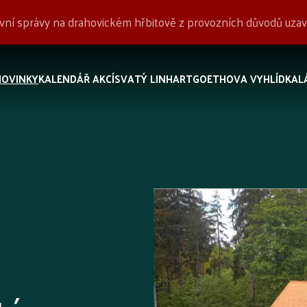
tovní správy na drahovickém hřbitově z provozních důvodů uz
NOVINKY
KALENDÁŘ AKCÍ
SVATÝ LINHART
GOETHOVA VYHLÍDKA
L