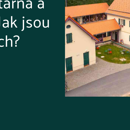
tárna a
Jak jsou
ch?