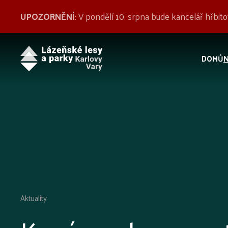
UPOZORNĚNÍ
: V pondělí 10. srpna bude kancelář hřbi
DOMŮ
Aktuality