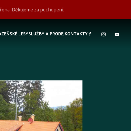
avřena. Děkujeme za pochopení.
ÁZEŇSKÉ LESY
SLUŽBY A PRODEJ
KONTAKTY