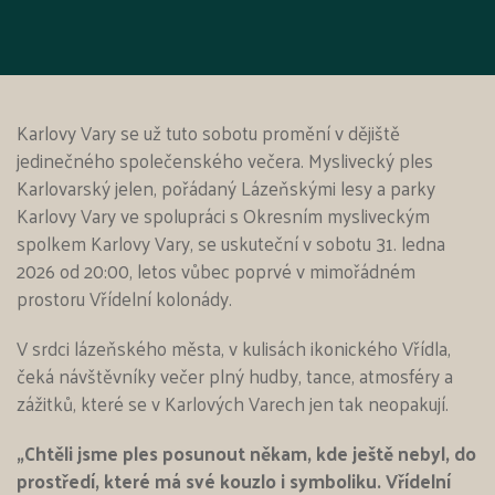
Karlovy Vary se už tuto sobotu promění v dějiště
jedinečného společenského večera. Myslivecký ples
Karlovarský jelen, pořádaný Lázeňskými lesy a parky
Karlovy Vary ve spolupráci s Okresním mysliveckým
spolkem Karlovy Vary, se uskuteční v sobotu 31. ledna
2026 od 20:00, letos vůbec poprvé v mimořádném
prostoru Vřídelní kolonády.
V srdci lázeňského města, v kulisách ikonického Vřídla,
čeká návštěvníky večer plný hudby, tance, atmosféry a
zážitků, které se v Karlových Varech jen tak neopakují.
„Chtěli jsme ples posunout někam, kde ještě nebyl, do
prostředí, které má své kouzlo i symboliku. Vřídelní