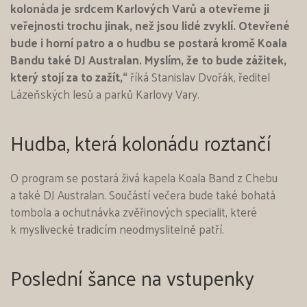
kolonáda je srdcem Karlových Varů a otevřeme ji
veřejnosti trochu jinak, než jsou lidé zvyklí. Otevřené
bude i horní patro a o hudbu se postará kromě Koala
Bandu také DJ Australan. Myslím, že to bude zážitek,
který stojí za to zažít,“
říká Stanislav Dvořák, ředitel
Lázeňských lesů a parků Karlovy Vary.
Hudba, která kolonádu roztančí
O program se postará živá kapela Koala Band z Chebu
a také DJ Australan. Součástí večera bude také bohatá
tombola a ochutnávka zvěřinových specialit, které
k myslivecké tradicím neodmyslitelně patří.
Poslední šance na vstupenky