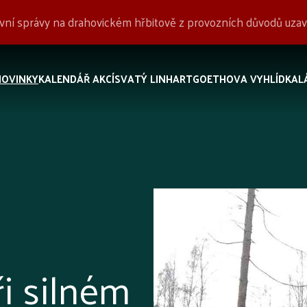
tovní správy na drahovickém hřbitově z provozních důvodů uz
NOVINKY
KALENDÁŘ AKCÍ
SVATÝ LINHART
GOETHOVA VYHLÍDKA
L
 silném