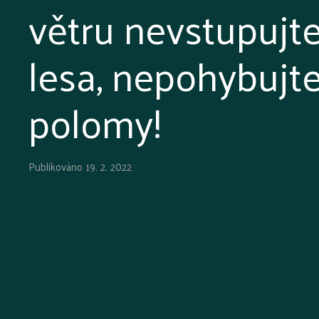
větru nevstupujt
lesa, nepohybujt
polomy!
Publikováno
19. 2. 2022