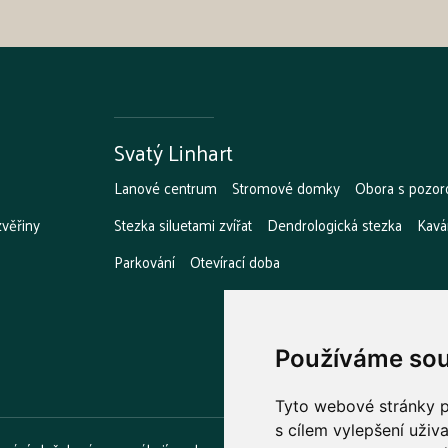
Svatý Linhart
Lanové centrum
Stromové domky
Obora s pozor
zvěřiny
Stezka siluetami zvířat
Dendrologická stezka
Kavá
Parkování
Otevírací doba
Používáme sou
Tyto webové stránky po
s cílem vylepšení uživ