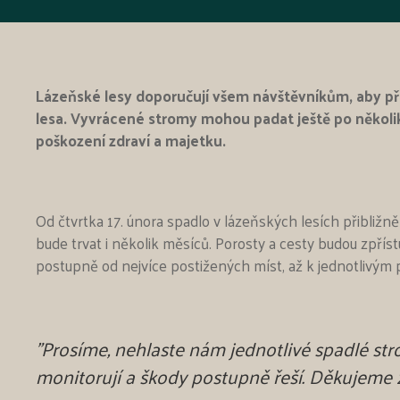
Lázeňské lesy doporučují všem návštěvníkům, aby při 
lesa. Vyvrácené stromy mohou padat ještě po několi
poškození zdraví a majetku.
Od čtvrtka 17. února spadlo v lázeňských lesích přibliž
bude trvat i několik měsíců. Porosty a cesty budou zpř
postupně od nejvíce postižených míst, až k jednotlivým
"Prosíme, nehlaste nám jednotlivé spadlé stro
monitorují a škody postupně řeší. Děkujeme 