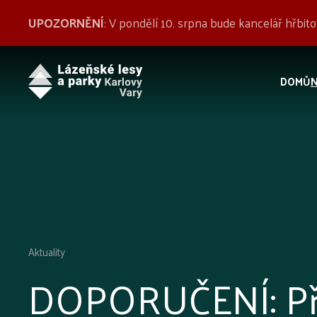
UPOZORNĚNÍ
: V pondělí 10. srpna bude kancelář hřbi
DOMŮ
Aktuality
DOPORUČENÍ: Při