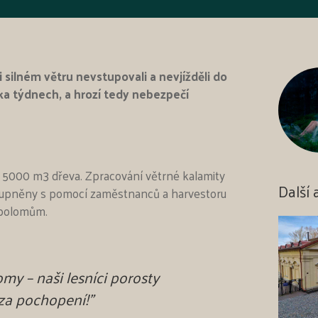
silném větru nevstupovali a nevjížděli do
ka týdnech, a hrozí tedy nebezpečí
ně 5000 m3 dřeva. Zpracování větrné kalamity
Další 
ístupněny s pomocí zaměstnanců a harvestoru
 polomům.
my – naši lesníci porosty
za pochopení!"