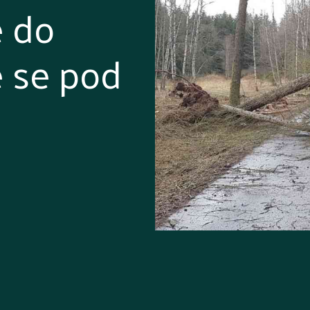
e do
e se pod