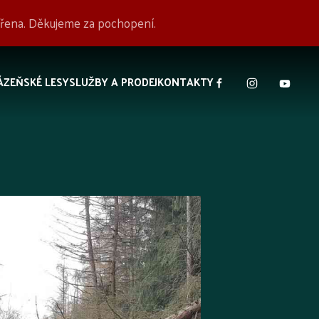
avřena. Děkujeme za pochopení.
ÁZEŇSKÉ LESY
SLUŽBY A PRODEJ
KONTAKTY