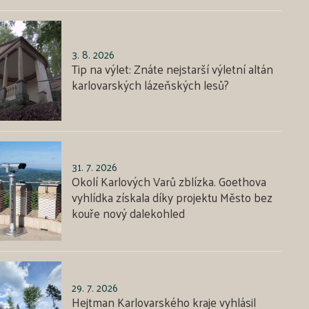
3. 8. 2026
Tip na výlet: Znáte nejstarší výletní altán
karlovarských lázeňských lesů?
31. 7. 2026
Okolí Karlových Varů zblízka. Goethova
vyhlídka získala díky projektu Město bez
kouře nový dalekohled
29. 7. 2026
Hejtman Karlovarského kraje vyhlásil